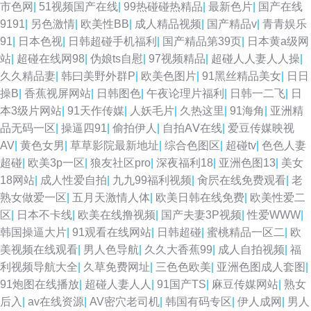
市色网
|
51视频国产在线
|
99热碰碰热精品
|
最新色片
|
国产在线
精品玖玖热 福利姬51 伊人AV电影 婷婷午夜剧场 亚洲一区少妇人妻 99这里
9191
|
另色激情
|
欧美性BB
|
成人精品视频
|
国产精品v
|
青青娱乐
91
|
日本色视
|
日韩超碰手机福利
|
国产精品第39页
|
日本黄a级网
只精品9 欧美精片91tv 99人人干人人干 欧美性色A 肏屄爽片 福利社在线视频
站
|
超碰在线网98
|
伪娘ts自慰
|
97视频精品
|
超碰人人妻人人操
|
久久精品妻
|
韩曰美野外群P
|
欧美色图片
|
91黑丝精品美女
|
日日
国产久草香蕉 91亚色视频 尤物影视AV 亚洲色图性爱 亚洲九一青草
操B
|
香蕉视屏网站
|
日韩图色
|
午夜论理片福利
|
日韩一二飞
|
日
本3级片网站
|
91天作传媒
|
人妖毛片
|
久热这里
|
91海角
|
亚洲精
wwwcom黄色 国产精品视频久久 国产91丝袜 欧美日韩国产色色 另类网址
品无码一区
|
操逼四91
|
偷拍伊人
|
自拍AⅤ在线
|
爱豆传媒映视
AV
|
黄色女男
|
草草影院最新地址
|
综合色图区
|
超碰tv
|
色色人妻
超碰
|
欧美3p一区
|
狼友社区pro
|
深夜福利18
|
亚洲色图13
|
美女
18网站
|
成人性爱自拍
|
九九99福利视频
|
肏屄在线免费观看
|
老
熟女做爱一区
|
五月天激情人体
|
欧美日韩在线免费
|
欧美性爱二
区
|
日本不卡线
|
欧美在线撸视频
|
国产夫妻3P视频
|
性爱WWW
|
韩国操逼大片
|
91观看在线网站
|
日韩超碰
|
蜜桃精品一区二
|
欧
美视频在线观看
|
男人色导航
|
久久大香蕉99
|
成人自拍视频
|
福
利视频导航大全
|
久草免费网址
|
三色色欧美
|
亚洲色图成人套图
|
91炮图在线播放
|
超碰人妻人人
|
91国产TS
|
麻豆传媒网站
|
熟女
后入
|
av在线资源
|
AV密穴老司机
|
韩国有码专区
|
伊人成网
|
男人