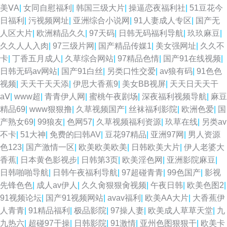
美ⅤA
|
女同自慰福利
|
韩国三级大片
|
操逼恋夜福利社
|
51豆花今
日福利
|
污视频网址
|
亚洲综合小说网
|
91人妻成人专区
|
国产无
人区大片
|
欧洲精品久久
|
97天码
|
日韩无码福利导航
|
玖玖麻豆
|
久久人人入肉
|
97三级片网
|
国产精品传媒1
|
美女强网址
|
久久不
卡
|
丁香五月成人
|
久草综合网站
|
97精品色情
|
国产91在线视频
|
日韩无码av网站
|
国产91白丝
|
另类口性交爱
|
av狼有码
|
91色色
视频
|
天天干天天添
|
伊思大香蕉9
|
美女BB视屏
|
天天日天天干
aⅤ
|
www超
|
青青伊人网
|
蜜桃午夜剧场
|
深夜福利视频导航
|
麻豆
精品69
|
www狠狠撸
|
久草视频国产
|
丝袜福利影院
|
欧洲色爱
|
国
产熟女69
|
99狼友
|
色网57
|
久草视频福利资源
|
玖草在线
|
另类av
不卡
|
51大神
|
免费的曰韩AV
|
豆花97精品
|
亚洲97网
|
男人资源
色123
|
国产激情一区
|
欧美欧美欧美
|
日韩欧美大片
|
伊人老婆大
香蕉
|
日本黄色影视步
|
日韩第3页
|
欧美淫色网
|
亚洲影院麻豆
|
日韩啪啪导航
|
日韩午夜福利导航
|
97超碰青青
|
99色国产
|
影视
先锋色色
|
成人av伊人
|
久久肏狠狠肏视频
|
午夜日韩
|
欧美色图2
|
91视频论坛
|
国产91视频网站
|
avav福利
|
欧美AA大片
|
大香蕉伊
人青青
|
91精品福利
|
极品影院
|
97操人妻
|
欧美成人草草天堂
|
九
九热六
|
超碰97干操
|
日韩影院
|
91激情
|
亚州色图狠狠干
|
欧美卡