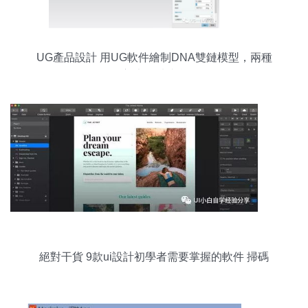
UG產品設計 用UG軟件繪制DNA雙鏈模型，兩種
方法一看就會
絕對干貨 9款ui設計初學者需要掌握的軟件 掃碼
進...