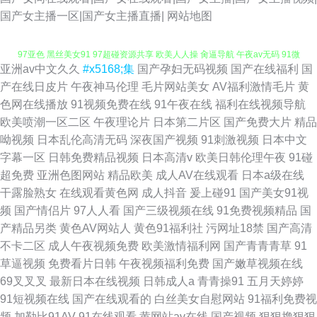
国产女主播一区|国产女主播直播|
网站地图
亚洲av中文久久
#x5168;集
国产孕妇无码视频
国产在线福利
国
97国产婷婷 成人黄色电影院 97超碰情侣自拍 欧洲精品8区 91蜜桃在线观看
产在线日皮片
午夜神马伦理
毛片网站美女
AV福利激情毛片
黄
色网在线播放
91视频免费在线
91午夜在线
福利在线视频导航
97亚色 黑丝美女91 97超碰资源共享 欧美人人操 肏逼导航 午夜av无码 91微
欧美喷潮一区二区
午夜理论片
日本第二片区
国产免费大片
精品
呦视频
日本乱伦高清无码
深夜国产视频
91刺激视频
日本中文
拍福利视频 久久午夜国产精 在线观看伦理 极色品影院 日韩色图 九九色播 欧
字幕一区
日韩免费精品视频
日本高清v
欧美日韩伦理午夜
91碰
超免费
亚洲色图网站
精品欧美
成人AV在线观看
日本a级在线
美日B毛片视频 三级网站在线 欧亚韩日 A片w影院 超碰碰91 午夜影院黄色
干露脸熟女
在线观看黄色网
成人抖音
爰上碰91
国产美女91视
频
国产情侣片
97人人看
国产三级视频在线
91免费视频精品
国
无码不卡一区二区 人妖最新专区 人碰人操人碰 国产黄网站 国产成人在线日
产精品另类
黄色AV网站人
黄色91福利社
污网址18禁
国产高清
不卡二区
成人午夜视频免费
欧美激情福利网
国产青青青草
91
韩 日韩欧美wwww 爱豆传媒免费播放 91视频网站链接 国产噜噜欧美 综合网
草逼视频
免费看片日韩
午夜视频福利免费
国产嫩草视频在线
69叉叉叉
最新日本在线视频
日韩成人a
青青操91
五月天婷婷
中文字幕 狼友自拍疯狂 三级网站高清无码 福利视频导航网站 色图av 婷婷色
91短视频在线
国产在线观看的
白丝美女自慰网站
91福利免费视
频
加勒比91AV
91在线观看
黄网站av在线
国产视频
狠狠擼狠狠