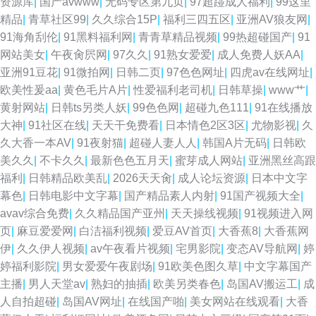
资源库
|
国产avwww
|
无码专区第九页
|
97超踫成人福利
|
99这里
精品
|
青草社区99
|
久久综合15P
|
福利三四五区
|
亚洲AV狼友网
|
91海角刮伦
|
91黑料福利网
|
青青草精品视频
|
99热超碰国产
|
91
网站美女
|
午夜肏屄网
|
97久久
|
91熟女爱爱
|
成人免费人妖AA
|
亚洲91豆花
|
91微拍网
|
日韩二页
|
97色色网址
|
四虎av在线网址
|
欧美性爰aa
|
黄色毛片A片
|
性爱福利老司机
|
日韩草操
|
www艹
|
黄射网站
|
日韩ts另类人妖
|
99色色网
|
超碰九色111
|
91在线播放
大神
|
91社区在线
|
天天干免费看
|
日本情色2区3区
|
尤物影视
|
久
久大香一本AV
|
91夜射猫
|
超碰人妻人人
|
韩国A片无码
|
日韩欧
美久久
|
不卡久久
|
最新色色五月天
|
蜜芽成人网站
|
亚洲黑丝高跟
福利
|
日韩精品欧美乱
|
2026天天肏
|
成人论坛资源
|
日本中文字
幕色
|
日韩电影中文字幕
|
国产精品素人内射
|
91国产视频大全
|
avav综合免费
|
久久精品国产亚州
|
天天操线视频
|
91视频进入网
页
|
麻豆爱爱网
|
白洁福利视频
|
爱豆AV首页
|
大香蕉8
|
大香蕉网
伊
|
久久伊人视频
|
av午夜看片视频
|
宅男影院
|
变态AV导航网
|
婷
婷福利影院
|
男女爱爱午夜剧场
|
91欧美色图久草
|
中文字幕国产
主播
|
男人天堂av
|
熟妇的抽插
|
欧美另类春色
|
岛国AV搬运工
|
成
人自拍超碰
|
岛国AV网址
|
在线国产啪
|
美女网站在线观看
|
大香