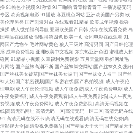
色五月天 久久精品这里18 成人伊人大香蕉 超碰91在线观看 51AV国产 欧美
擼
91桃色小视频
91激情
91干啪啪
青青操青青干
主播诱惑无码
专区
欧美视频电影
91播放
麻豆桃色网站
亚洲欧美国产另类
欧
另类人妖77 人妖TS 国产精品A片 操逼片免费的 国内草逼中文字幕 免费
美伦理另类
国产刺激对白
在线观看91精品
欧美成年视频
操碰
操揉
成人微拍福利导航
亚洲欧美国产日韩
成年在线观看免费
岛
69AV 97搞色 AV性爱com 岛国91线观看 超碰av人人 成人av天堂 天天日狠狠
国精品在线播放
狠狠撸第四色
欧美一页
女同电影在线观看
91
网国产尤物在
毛片网站黄色
狼人三级片
高清男同
国产日韩伦理
干 大香蕉在线久久 深夜艹艹 肏屄的视频不卡的 抖阴变态大 午夜淫荡影院 国
淫
成年免费视频
亚洲欧美中文视频
东京热亚洲色图
蜜桃成人超
碰网
91精品小视频
久草福利免费视影
五月天堂网
强奸网址毛
产欧美偷日韩 性爱xx网 91超碰人人摸 www日本 人妖黄色网 91免费看片天
片网站
国产丝袜高潮不断|国产丝袜脚交网站|国产丝袜久久强奸|
国产丝袜美女被草|国产丝袜美女被干|国产丝袜女人被干|国产丝
堂 婷婷五月天色色 超碰人人按 韩日AV看看啊3 海角久9高清精品 深夜影院
袜人妖|国产私密视频|国产私密在线|国产私拍视频|
成人午夜伦
理电影|成人午夜伦理视频|成人午夜免费|成人午夜免费电影|成人
毛片 丝袜后入国产91 操碰激情网 亚洲影院老司机V 东京热人人肏 日本婷婷
午夜免费福利|成人午夜免费观看|成人午夜免费剧场|成人午夜免
费视频|成人午夜免费网站|成人午夜免费影院|
高清无码视频在
com 午夜影院307 91猫先生视频 AV毛茸茸 91国产白浆 超碰人人 www午夜
线|高清无码网址|高清无码一区|高清无码一区二区|高清无码在线
91|高清无码在线不卡|高清无码在线观看|高清无码在线免费|高
九一精品热 日韩激情在线 韩国操逼剧场 国产56区 欧美国产综合日韩 91超碰
清影视大全|高清影视免费播放|
国产精品天干天干|国产精品天干