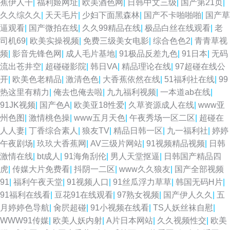
蕉伊人干
|
福利姬网址
|
欧美酒色网
|
日韩中文三级
|
国产第21页
|
久久综久久
|
天天毛片
|
少妇下面黑森林
|
国产不卡啪啪啪
|
国产草
逼观看
|
国产微拍在线
|
久久99精品在线
|
极品白丝在线观看
|
老
司机69
|
欧美实操视频
|
免费三级美女电影
|
综合色色2
|
青青草视
频
|
影音先锋色网
|
成人毛片基地
|
91极品反差九色
|
91日本
|
无码
流出苍井空
|
超碰碰影院
|
韩日VA
|
精品理论在线
|
97超碰在线公
开
|
欧美色老精品
|
激清色色
|
大香蕉依然在线
|
51福利社在线
|
99
热这里有精力
|
俺去也俺去啦
|
九九福利视频
|
一本道ab在线
|
91JK视频
|
国产色A
|
欧美亚18性爱
|
久草资源成人在线
|
www亚
州色图
|
激情桃色操
|
www五月天色
|
午夜秀场一区二区
|
超碰在
人人妻
|
丁香综合素人
|
狼友TV
|
精品日韩一区
|
九一福利社
|
婷婷
午夜剧场
|
玖玖大香蕉网
|
AV三级片网站
|
91视频精品视频
|
日韩
激情在线
|
bt成人
|
91海角刮伦
|
男人天堂抠逼
|
日韩国产精品四
虎
|
传媒大片免费看
|
抖阴一二区
|
www久久狼友
|
国产全部视频
91
|
福利午夜天堂
|
91视频人口
|
91丝瓜浮力草草
|
韩国无码H片
|
91福利在线看
|
豆花91在线观看
|
97熟女视频
|
国产伊人久久
|
五
月婷婷色导航
|
肏屄超碰
|
91小视频在线看
|
TS人妖丝袜自慰
|
WWW91传媒
|
欧美人妖内射
|
A片日本网站
|
久久视频性交
|
欧美