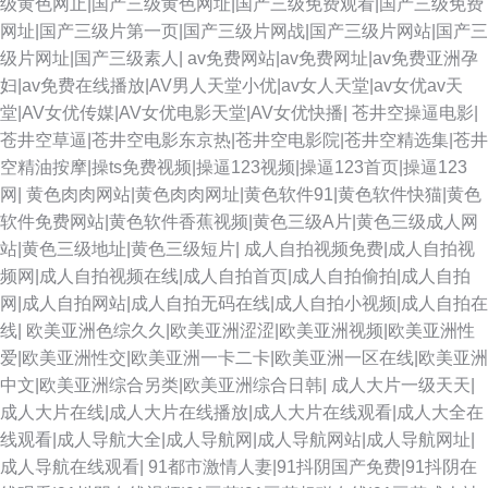
级黄色网止|国产三级黄色网址|国产三级免费观看|国产三级免费
www国产 91网页版极品 91N视频网z 影音AV无码资源 91在线精品视频 国产
网址|国产三级片第一页|国产三级片网战|国产三级片网站|国产三
级片网址|国产三级素人|
av免费网站|av免费网址|av免费亚洲孕
一起色 精品大香蕉伊人 日韩激情经典视频 91发布页 国产91色 AV熟女 超碰
妇|av免费在线播放|AV男人天堂小优|av女人天堂|av女优av天
堂|AV女优传媒|AV女优电影天堂|AV女优快播|
苍井空操逼电影|
婷婷色 国产精品9 欧美色一区 伦理色福利吧 五月花综合网 国产精品吃瓜视
苍井空草逼|苍井空电影东京热|苍井空电影院|苍井空精选集|苍井
空精油按摩|操ts免费视频|操逼123视频|操逼123首页|操逼123
频 香蕉视频污版下裁 国语对白蜜臀 黄色九九毛片 性交A片殴美少妇 超碰人
网|
黄色肉肉网站|黄色肉肉网址|黄色软件91|黄色软件快猫|黄色
软件免费网站|黄色软件香蕉视频|黄色三级A片|黄色三级成人网
妻偷拍 国产精品线路一 91嫩草国产精品 另类人妖 国产自91 伊人撸久久 美
站|黄色三级地址|黄色三级短片|
成人自拍视频免费|成人自拍视
频网|成人自拍视频在线|成人自拍首页|成人自拍偷拍|成人自拍
日韩A级大片 日韩乱奸精品 91青草娱乐 欧美日www 久久艹视频破解 波多结
网|成人自拍网站|成人自拍无码在线|成人自拍小视频|成人自拍在
线|
欧美亚洲色综久久|欧美亚洲涩涩|欧美亚洲视频|欧美亚洲性
野毛片A片 麻豆传媒陈可心 欧洲AV在线老A 亚州综合15P 91大香蕉探花 国
爱|欧美亚洲性交|欧美亚洲一卡二卡|欧美亚洲一区在线|欧美亚洲
中文|欧美亚洲综合另类|欧美亚洲综合日韩|
成人大片一级天天|
产精品爽爽网站 丁香色五月手机版 国精品久久 日本色情导航 国产国语对白
成人大片在线|成人大片在线播放|成人大片在线观看|成人大全在
线观看|成人导航大全|成人导航网|成人导航网站|成人导航网址|
3级片普通话免费 微拍福利91 日韩在线第47页 先锋资源久久 欧州A片 欧美
成人导航在线观看|
91都市激情人妻|91抖阴国产免费|91抖阴在