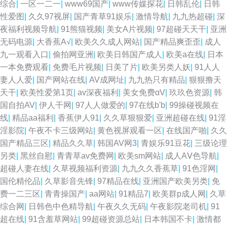
综合
|
一区一二一
|
www69国产
|
www传媒探花
|
日韩乱伦
|
日韩
航福利网站 岛国网址 肏屄天天肏屄 俺来也听听婷婷是 人人干人人操人妻 午
性爱图
|
久久97视屏
|
国产青草91娱乐
|
激情导航
|
九九热超碰
|
深
夜福利视频导航
|
91熊猫视频
|
美女A片视频
|
97超碰天天干
|
亚洲
夜伊人极品综合 影音资源av 欧美人妻BBw 亚洲AV狼友网 最新91在线视频
无码电源
|
大香蕉A√
|
欧美久久成人网站
|
国产精品爽歪歪
|
成人
九一观看入口
|
偷拍网亚洲
|
欧美日韩国产成人
|
欧美a在线
|
日本
www东京热 国产日日夜夜 午夜av电影院 国产浮力麻豆影院 AV午夜福利导航
一本免费观看
|
免费毛片视频
|
日美了片
|
欧美另类人妖
|
91人人
妻人人爱
|
国产网站在线
|
AV成网址
|
九九热只有精品
|
狠狠撸天
欧美在线A∨ 操天天操 五月天色导航 午夜福利三级导航 日韩免费 ts伪娘视频
天干
|
欧美性爱第1页
|
av深夜福利
|
美女免费αV
|
玖玖色资源
|
韩
国自拍AV
|
伊人干网
|
97人人做爱的
|
97在线b'b
|
99操碰视频在
网站 黄色色情网站 超碰操人 五月花AAA 91社区视频网站 久久副利网 日韩综
线
|
精品aa福利
|
香蕉伊人91
|
久久草狠狠爱
|
亚洲超碰在线
|
91淫
淫影院
|
午夜不卡三级网站
|
黄色视屏观看一区
|
在线国产啪
|
久久
合网 中文字幕狠狠干 草逼电影网站 人人草天天干 色悠悠福利导航 欧美h网
国产精品三区
|
精品久久草
|
韩国AV网3
|
青娱乐91豆花
|
三级论理
另类
|
黑丝自慰
|
青青草av免费网
|
欧美sm网站
|
成人AⅤ色导航
|
操碰公开 天天操无码 超碰在视 日本视频专区 国产91高跟丝袜 91高跟丝袜啪
超碰人妻在线
|
久草视频福利资源
|
九九久久香蕉草
|
91色淫网
|
国伦精伦品
|
久草影音先锋
|
97精品在线
|
亚洲国产欧美另类
|
免
啪 精品精久久 伊人成人视频网 日本国产片区 wwwcom黄 欧美A级性爱 午夜
费一二三区
|
青青操国产
|
aa网站
|
91精品7
|
欧美群p成人网
|
久草
综合网
|
日韩色中色精导航
|
午夜久久无码
|
午夜影院老司机
|
91
av网址 91探花app 天天透伊人 91九九九在线 激情人妻三级 日本不卡视频
超在线
|
91含羞草网站
|
99超碰资源总站
|
日本韩国不卡
|
激情都