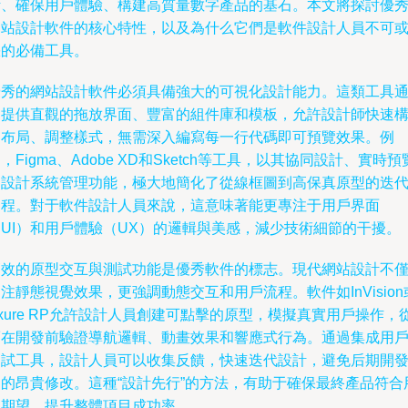
計、確保用戶體驗、構建高質量數字產品的基石。本文將探討優
網站設計軟件的核心特性，以及為什么它們是軟件設計人員不可
缺的必備工具。
優秀的網站設計軟件必須具備強大的可視化設計能力。這類工具
常提供直觀的拖放界面、豐富的組件庫和模板，允許設計師快速
建布局、調整樣式，無需深入編寫每一行代碼即可預覽效果。例
，Figma、Adobe XD和Sketch等工具，以其協同設計、實時預
和設計系統管理功能，極大地簡化了從線框圖到高保真原型的迭
過程。對于軟件設計人員來說，這意味著能更專注于用戶界面
（UI）和用戶體驗（UX）的邏輯與美感，減少技術細節的干擾。
高效的原型交互與測試功能是優秀軟件的標志。現代網站設計不
注靜態視覺效果，更強調動態交互和用戶流程。軟件如InVision
xure RP允許設計人員創建可點擊的原型，模擬真實用戶操作，
而在開發前驗證導航邏輯、動畫效果和響應式行為。通過集成用
測試工具，設計人員可以收集反饋，快速迭代設計，避免后期開
中的昂貴修改。這種“設計先行”的方法，有助于確保最終產品符合
戶期望，提升整體項目成功率。