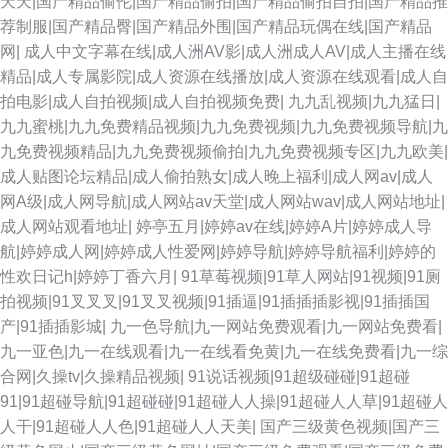
天天|国产精品偷伦|国产精品偷拍|国产精品偷拍自拍|国产精品推
在线长腿 亚洲91网站 日本女同互慰 老司机AVAV 日韩A级片 国产午夜在线
荐制服|国产精品臀|国产精品外围|国产精品玩偶在线|国产精品
网|
成人中文字幕在线|成人洲AV影|成人洲成人AV|成人主播在线
中文字幕的91 日本色官网在线 91香蕉白丝 91在线视频国产 亚洲人一级 99
精品|成人专属影院|成人资源在线播放|成人资源在线观看|成人自
拍电影|成人自拍视频|成人自拍视频免费|
九九乱视频|九九猛日|
热福利在线 91精品一区 影视先锋色色 麻豆MV免费观看 亚洲欧美日韩另类
九九蜜桃|九九免费精品视频|九九免费视频|九九免费视频导航|九
九免费视频精品|九九免费视频偷拍|九九免费视频专区|九九欧美|
午夜久久影视 微拍福利24 天美91 亚洲色图综合 欧美胖老太BβW 99热这里
成人贴图论坛精品|成人偷拍熟女|成人晚上福利|成人网av|成人
网A级|成人网导航|成人网站av天堂|成人网站wav|成人网站地址|
亚洲涩涩免费 韩国不卡污视频 超碰天天干天天操 51视频入口 91露脸熟女视
成人网站观看地址|
婷亭五月|婷婷av在线|婷婷A片|婷婷成人导
航|婷婷成人网|婷婷成人性爱网|婷婷导航|婷婷导航福利|婷婷的
频 久久国产网站 青娱乐91系列 久久欧美视频 偷拍拍自超碰 美女让我操 韩
性欢日记h|婷婷丁香六月|
91草莓视频|91草人网站|91视频|91厕
拍视频|91叉叉叉|91叉叉视频|91插逼|91插插插影视|91插插国
国做爱视频 91成人网 超碰av人人 国产足交在线观看 黑丝AV网 超碰地址 97
产|91插插影城|
九一色导航|九一网站免费观看|九一网站免费看|
九一亚色|九一在线观看|九一在线看免黄|九一在线免费看|九一综
超碰超碰在线 麻豆爱爱爱 色悠综合网 AV大香蕉 天美91极品 欧美免费一线
合网|久操tv|久操精品视频|
91说话视频|91超级碰碰|91超碰
91|91超碰导航|91超碰碰|91超碰人人操|91超碰人人草|91超碰人
国产对白清晰 亚洲色色导航 亚洲另类校园 浮力影院草草 91网页官网页
人干|91超碰人人色|91超碰人人天美|
国产三级黄色视频|国产三