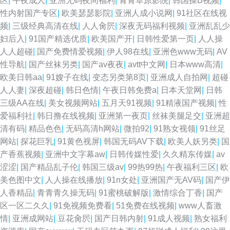
区
|
午夜成人
|
亚洲无码夜间福利
|
青青草原影院
|
韩国操B视频
|
性内射国产专区
|
欧美瑟瑟影院
|
亚洲人成小说网
|
91社区在线视
频
|
三级经典高清在线
|
人人肏屄
|
深夜无码福利视频
|
亚洲乱乱少
妇后入
|
91国产精选优质
|
欧美国产开
|
日韩性爱第一页
|
人人操
人人超碰
|
国产免费情爱视频
|
伊人98在线
|
亚洲色www无码
|
AV
性导航
|
国产丝袜另类
|
国产av夜夜
|
avtt中文网
|
日本www高清
|
欧美日韩aa
|
91嫂子在线
|
变态另类第8页
|
亚洲成人自拍网
|
超碰
人人妻
|
深夜超碰
|
韩日色情
|
午夜日韩免费a
|
日本天堂网
|
日韩
三级AA在线
|
美女视频网站
|
五月天91视频
|
91精液国产视频
|
性
爱福利社
|
韩日撸在线视频
|
亚洲第一夜页
|
丝袜美腿足交
|
亚洲超
清有码
|
精品色色
|
无码高清h网站
|
微拍92
|
91熟女视领
|
91丝足
网站
|
探花巨乳
|
91黄色视屏
|
韩国无码AV下载
|
欧美人妖另类
|
国
产香蕉视频
|
亚洲中文字幕aw
|
日韩传媒性爱
|
久久精东传媒
|
av
涩涩
|
国产精品乱子伦
|
韩国三级av
|
99热99热
|
午夜福利三区
|
欧
美色图中文
|
人人操在线播放
|
91n女处
|
亚洲国产无AV码
|
国产伊
人香精品
|
青青青久操无码
|
91蜜桃破解版
|
激情综合丁香
|
国产
区一区二久久
|
91免视频免费看
|
51免费在线视频
|
www人畜激
情
|
亚洲成网站
|
豆花肏屄
|
国产日韩内射
|
91成人视频
|
熟女福利