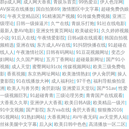
群p成人网
|
成人网大香蕉
|
青娱乐首页
|
99热爱豆
|
伊人色淫网
|
AV探花在线播放
|
国自拍第69
|
激情图区中文字幕
|
超碰免费伪娘
91
|
午夜天堂精品区
|
91精液国产视频
|
91传媒免费视频
|
亚洲三
级理论
|
日韩一级操逼片
|
久艹在线
|
青娱乐打炮
|
91社在线电影
|
最新人妻AV电影
|
亚洲女性黄页网站
|
欧美破处91
|
久久婷婷视频
小说
|
91后入在线
|
午夜情爱影院
|
日韩a级在线观看
|
韩国自拍视
频精选
|
亚洲在钱
|
东方成人AV在线
|
91抖阴快播在线
|
91超碰在
线人人
|
午夜激情社区
|
日韩有码网站
|
91豆花视频网址
|
变态少
妇网站
|
久久国产网址
|
五月丁香网站
|
超碰最新网址
|
国产91小
视频
|
成人天堂
|
蜜臀网站91cb
|
传媒视频网站
|
欧美三级免费电
影
|
香蕉視频
|
东京热网址网站
|
欧美激情熟妇
|
伊人肏屄网
|
操人
妻影院
|
91在线播放大神
|
成人福利社
|
97干色
|
福利导航偷拍亚
洲
|
欧美人与兽另类
|
肏屄剧场
|
亚洲爱豆天堂玩
|
国产51av
|
性爱
一级视频巨乳
|
91超碰青青
|
三级论理另类
|
青青国产在线观看
|
大香蕉久久草
|
亚洲伊人大香蕉
|
欧美日韩A级
|
欧美精品一级片
|
91中文视频
|
国产影院
|
东方va在线
|
肏屄大香蕉
|
狠狠撸2016
|
91视网站
|
91熟妇网站
|
大香蕉网址
|
AV午夜无码
|
av天堂男人站
|
丝袜美腿中文字幕
|
后入jk
|
欧美日韩中色色
|
高清播放一区二区
|