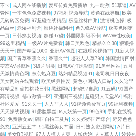
不卡
|
成人网在线播放
|
爱豆传媒免费播放
|
九一刺激
|
51草逼
|
AV
管网
|
一本色色免费视频
|
97福利视频导航
|
黄色在线导航
|
欧美
无砖砖区免费
|
97超碰在线精品
|
极品丝袜白浆
|
激情桃色操
|
极
品白丝
|
老湿福利舍
|
蜜桃社福利社
|
色先锋AV导航
|
欧美色图第
一页
|
日韩熟女视频
|
超碰97碰
|
韩国限制级不卡
|
WWW性欧美
|
99这里精品
|
一级AV片免费看
|
韩日美欧色
|
精品久久88
|
狠狠撸
天天干
|
国产精品1000
|
亚洲AV色图
|
在线理论视频艹
|
91新人视
频
|
国产青草香蕉久久
|
香蕉久艹
|
超碰人人草798
|
韩国激情四射
|
变态AV导航网
|
3级片另类
|
日韩AV打炮影院
|
91黑丝网站
|
五月
天激情黄色网
|
东京热麻豆
|
熟妇精品视频91
|
老司机日日夜夜
|
美女网站在线观看
|
欧美经典性爱
|
黄色小网站入口站
|
久久这里
有精品6
|
偷拍桃花日韩
|
黑丝网站
|
超碰97自慰
|
91五码
|
91国产
高清视频
|
都市激情一区
|
亚洲国三视频
|
超碰男人天堂AV
|
福利
社区爱爱
|
91久久一
|
人人艹人人
|
91视频免费首页
|
99福利视频
|
天天操线视频
|
91露脸黑丝
|
ts人妖第一页
|
99色99
|
手机在线视
91
|
免费熟女av
|
韩国自拍三及片
|
久久婷婷国产综合
|
婷婷色色
悠悠
|
亚洲五五艹
|
91黑丝美女艹逼
|
日韩熟女资源网站
|
A片日
韩
|
美女BB视屏
|
97人人摸人人爽
|
人妖伪娘
|
人人草人人
|
婷婷色