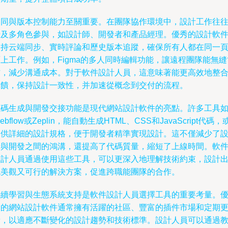
協同與版本控制能力至關重要。在團隊協作環境中，設計工作往
涉及多角色參與，如設計師、開發者和產品經理。優秀的設計軟
支持云端同步、實時評論和歷史版本追蹤，確保所有人都在同一
上工作。例如，Figma的多人同時編輯功能，讓遠程團隊能無縫
作，減少溝通成本。對于軟件設計人員，這意味著能更高效地整
反饋，保持設計一致性，并加速從概念到交付的流程。
代碼生成與開發交接功能是現代網站設計軟件的亮點。許多工具
ebflow或Zeplin，能自動生成HTML、CSS和JavaScript代碼，
提供詳細的設計規格，便于開發者精準實現設計。這不僅減少了
計與開發之間的鴻溝，還提高了代碼質量，縮短了上線時間。軟
設計人員通過使用這些工具，可以更深入地理解技術約束，設計
既美觀又可行的解決方案，促進跨職能團隊的合作。
持續學習與生態系統支持是軟件設計人員選擇工具的重要考量。
秀的網站設計軟件通常擁有活躍的社區、豐富的插件市場和定期
新，以適應不斷變化的設計趨勢和技術標準。設計人員可以通過