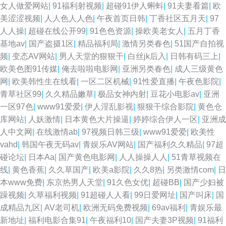
女人做爱网站
|
91福利射视频
|
超碰91伊人蝌蚪
|
91夫妻看篇
|
欧
美涩涩视频
|
人人色人人色
|
午夜首页日韩
|
丁香社区五月天
|
97
人人操
|
超碰在线公开99
|
91色色资源
|
操欧美老女人
|
五月丁香
基地av
|
国产盗摄1区
|
精品福利局
|
激情另类春色
|
51国产自拍视
频
|
变态AV网站
|
男人天堂的狠狠干
|
白丝jk后入
|
日韩有码三上
|
欧美色图91传媒
|
俺去啦啦电影网
|
亚洲另类春色
|
成人三级黄色
网
|
欧美韩性生在线看
|
一区二区机械
|
91性爱直播
|
午夜色影院
|
青草社区99
|
久久精品嫩草
|
极品女神内射
|
豆花小电影av
|
亚洲
一区97色
|
www91爱爱
|
伊人淫乱影视
|
狠狠干综合影院
|
黄色仓
库网站
|
人妖激情
|
日本黄色大片操逼
|
婷婷综合伊人一区
|
亚洲成
人中文网
|
在线激情ab
|
97视频日韩三级
|
www91爱爱
|
欧美性
vahd
|
韩国午夜无码av
|
青娱乐AV网站
|
国产福利久久精品
|
97超
碰论坛
|
日本Aa
|
国产黄色电影网
|
人人操操人人
|
51青草视频在
线
|
黄色香蕉
|
久久草国产
|
欧美a影院
|
久久8热
|
另类激情com
|
日
本www免费
|
东京热男人天堂
|
91久色女优
|
超碰BB
|
国产少妇被
躁视频
|
久草福利视频
|
91超碰人人看
|
99日爱网址
|
国产叫床
|
国
成精品九区
|
AV老司机
|
欧洲无码免费视频
|
69av福利
|
青娱乐最
新地址
|
福利电影合集91
|
午夜福利10
|
国产夫妻3P视频
|
91福利