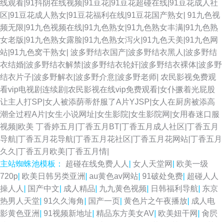
线观看|91抖阴在线视频|91豆花|91豆花超碰在线|91豆花成人社
不卡网 丁香五月天啪啪 成人αⅴ免费 av五月天ab 五月天激情网图片 色伊人
区|91豆花成人熟女|91豆花福利在线|91豆花国产熟女|
91九色视
频无限|91九色视频在线|91九色熟女|91九色熟女丰满|91九色熟
婷婷 美女足交视频 亚洲二区成人 91偷拍在线 欧美孕妇群交 91网站永久 97
女老版|91九色熟女露脸|91九色熟女泻火|91九色天美|91九色网
站|91九色窝干熟女|
波多野结衣国产|波多野结衣黑人|波多野结
国产在线视频 97人妻超碰 福利姬电影院 成人日韩av网站 不卡海角91 久久
衣结婚|波多野结衣解禁|波多野结衣轮奸|波多野结衣裸体|波多野
结衣片子|波多野解衣|波多野介意|波多野老师|
农民影视免费观
潮久久添 亚洲海角天堂 成人天蚕91 欧美97色色 探花精选AV 91看片安装 老
看vip电视剧连续剧|农民影视在线vip免费观看|女仆撅着光屁股
让主人打SP|女人被添荫蒂舒服了A片YJSP|女人在厨房被添高
司机综合网 日韩限制级三级片 2026全色网 欧洲av性爱网 欧美激情论坛 亚
潮全过程A片|女生小说网址|女生影院|女生影院网|女用春迷口服
视频|欧美
丁香婷五月|丁香五月BT|丁香五月成人社区|丁香五月
洲一二三元码 91蜜臀在线观看 avtb麻豆花绯 91cn入口 美女电影 www欧美
导航|丁香五月花导航|丁香五月花社区|丁香五月花网站|丁香五月
久久|丁香五月欧美|丁香五月情|
com 亚洲影院97 欧美老妇ⅹⅹⅹ 亚洲拍拍 99热这只有精品 国产视频观看网站
主站蜘蛛池模板：
超碰在线免费人人
|
女人天堂网
|
欧美一级
720p
|
欧美日韩另类亚洲
|
au黄色av网站
|
91破处免费
|
超碰人人
www色色网址 九一蜜桃出品 日韩黄通 91吃瓜国产视频 在线天堂资源亚洲
操人人
|
国产中文
|
成人精品
|
九九黄色视频
|
日韩福利导航
|
东京
热男人天堂
|
91久久海角
|
国产一页
|
黄色片之午夜播放
|
成人电
欧洲人妻丰满 91国产精选优质 成人777 超碰性爱 欧美东方夜午一区 亚洲导
影黄色亚洲
|
91视频新地址
|
精品东方美女AV
|
欧美妞干网
|
肏屄