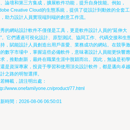
程、論壇和第三方集成，擴展軟件功能，提升自身技能。例如，
dobe Creative Cloud的生態系統，提供了從設計到動效的全套
鏈，助力設計人員實現端到端的創意工作流。
優秀的網站設計軟件不僅僅是工具，更是軟件設計人員的“延伸大
腦”。它們通過可視化設計、原型測試、協同工作、代碼交接和生
支持，賦能設計人員創造出用戶喜愛、業務成功的網站。在競爭
烈的數字市場中，掌握這些必備軟件，意味著設計人員能更快響
需求，推動創新，最終在職業生涯中脫穎而出。因此，無論是初
者還是資深專家，投資于學習和使用頂尖設計軟件，都是邁向卓
設計之路的明智選擇。
如若轉載，請注明出處：
tp://www.onefamilyone.cn/product/77.html
新時間：2026-08-06 06:50:01