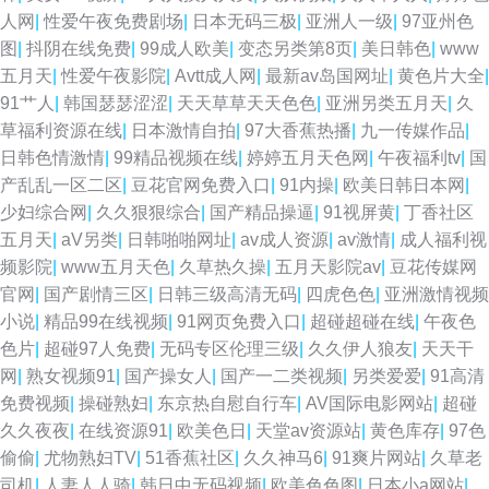
人网
|
性爱午夜免费剧场
|
日本无码三极
|
亚洲人一级
|
97亚州色
图
|
抖阴在线免费
|
99成人欧美
|
变态另类第8页
|
美日韩色
|
www
五月天
|
性爱午夜影院
|
Avtt成人网
|
最新av岛国网址
|
黄色片大全
|
91艹人
|
韩国瑟瑟涩涩
|
天天草草天天色色
|
亚洲另类五月天
|
久
草福利资源在线
|
日本激情自拍
|
97大香蕉热播
|
九一传媒作品
|
日韩色情激情
|
99精品视频在线
|
婷婷五月天色网
|
午夜福利tv
|
国
产乱乱一区二区
|
豆花官网免费入口
|
91内操
|
欧美日韩日本网
|
少妇综合网
|
久久狠狠综合
|
国产精品操逼
|
91视屏黄
|
丁香社区
五月天
|
aV另类
|
日韩啪啪网址
|
av成人资源
|
av激情
|
成人福利视
频影院
|
www五月天色
|
久草热久操
|
五月天影院av
|
豆花传媒网
官网
|
国产剧情三区
|
日韩三级高清无码
|
四虎色色
|
亚洲激情视频
小说
|
精品99在线视频
|
91网页免费入口
|
超碰超碰在线
|
午夜色
色片
|
超碰97人免费
|
无码专区伦理三级
|
久久伊人狼友
|
天天干
网
|
熟女视频91
|
国产操女人
|
国产一二类视频
|
另类爱爱
|
91高清
免费视频
|
操碰熟妇
|
东京热自慰自行车
|
AV国际电影网站
|
超碰
久久夜夜
|
在线资源91
|
欧美色日
|
天堂av资源站
|
黄色库存
|
97色
偷偷
|
尤物熟妇TV
|
51香蕉社区
|
久久神马6
|
91爽片网站
|
久草老
司机
|
人妻人人骑
|
韩日中无码视频
|
欧美色色图
|
日本小a网站
|