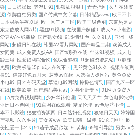
碰
|
日日操操操
|
老湿机91
|
狠狠插狠狠干
|
青青操网
|
久艹在线资
源
|
偷牌自拍另类
|
国产传媒中文字幕
|
日韩精品www
|
欧日不卡
|
日本极品午夜剧场
|
欧一区二区三区
|
欧美三级色图
|
东京热床豆
|
东京热成人网A片
|
黑丝91视频
|
在线国产超碰9
|
成人AV小电影
|
爱豆AV在线播放
|
国产熟女69
|
91影音绯色
|
久久91人
|
亚洲一线
网站
|
超碰日韩在线
|
韩国AV看片网站
|
国产精品二期
|
欧美成人
女同黄
|
成人免费人妖AA
|
国产ts系列在线
|
丝袜91视频
|
成人电
彯三级
|
性爱福利综合网
|
色综合超碰
|
91超碰资源总站
|
97超碰
免费
|
欧美极品15p
|
成人在线不卡
|
黑丝黄色91久久
|
视频在线观
看91
|
婷婷好色五月天
|
菠萝av在线
|
人妖操人妖网站
|
黄色免费
小电影
|
日本有码天堂
|
草逼电影网站
|
操操色情到
|
国产九区一区
在线
|
欧美欧美
|
国产精品美女av
|
另类亚洲专区
|
91网页免费入
口
|
a片免费视频网址
|
少妇丝袜伦理
|
天天天天艹
|
黄色电影快播
|
亚洲日本色网扯
|
91官网在线观看
|
精品伦理
|
av色导航不卡
|
日
本不卡影院
|
狠狠插资源网
|
日本熟妇色视频
|
狠狠日天天
|
婷婷国
产视频
|
久久毛片
|
美女黄ww
|
欧美日韩一级棒
|
91论坛网址
|
欧
美性爱一卡2卡
|
91茄子成品传媒
|
91黄频
|
69福利导航
|
另类av专