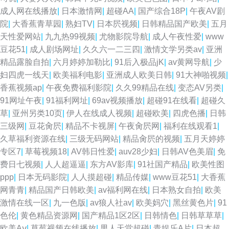
成人网在线播放
|
日本激情网
|
超碰AA
|
国产综合18P
|
午夜AV剧
院
|
大香蕉青草园
|
熟妇TV
|
日本屄视频
|
日韩精品国产欧美
|
五月
天性爱网站
|
九九热99视频
|
尤物影院导航
|
成人午夜性爱
|
www
豆花51
|
成人剧场网址
|
久久六一二三四
|
激情文学另类av
|
亚洲
精品露脸自拍
|
六月婷婷加勒比
|
91后入极品jK
|
av黄网导航
|
少
妇四虎一线天
|
欧美福利电影
|
亚洲成人欧美日韩
|
91大神啪视频
|
香蕉视频ap
|
午夜免费福利影院
|
久久99精品在线
|
变态AV另类
|
91网址午夜
|
91福利网址
|
69av视频播放
|
超碰91在线看
|
超碰久
草
|
亚州另类10页
|
伊人在线成人视频
|
超碰欧美
|
四虎色播
|
日韩
三级网
|
豆花肏屄
|
精品不卡视屏
|
午夜肏屄网
|
福利在线观看1
|
久草福利资源在线
|
三级无码网站
|
精品肏屄的视频
|
五月天婷婷
专区7
|
草莓视频18
|
AV韩日性爱
|
auv28少妇
|
日韩AV色美眉
|
免
费日七视频
|
人人超逼逼
|
东方AV影库
|
91社国产精品
|
欧美性图
ppp
|
日本无码影院
|
人人摸超碰
|
精品传媒
|
www豆花51
|
大香蕉
网青青
|
精品国产日韩欧美
|
av福利网在线
|
日本熟女自拍
|
欧美
激情在线一区
|
九一色版
|
av狼人社av
|
欧美妈穴
|
黑丝黄色片
|
91
色伦
|
黄色精品资源网
|
国产精品1区2区
|
日韩情色
|
日韩草草草
|
欧美Aⅴ
|
草莓视频在线播放
|
男人天堂超碰
|
青娱乐A片
|
日本超