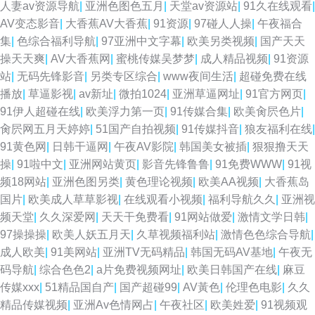
人妻av资源导航
|
亚洲色图色五月
|
天堂av资源站
|
91久在线观看
|
AV变态影音
|
大香蕉AV大香蕉
|
91资源
|
97碰人人操
|
午夜福合
集
|
色综合福利导航
|
97亚洲中文字幕
|
欧美另类视频
|
国产天天
操天天爽
|
AV大香蕉网
|
蜜桃传媒吴梦梦
|
成人精品视频
|
91资源
站
|
无码先锋影音
|
另类专区综合
|
www夜间生活
|
超碰免费在线
播放
|
草逼影视
|
av新址
|
微拍1024
|
亚洲草逼网址
|
91官方网页
|
91伊人超碰在线
|
欧美浮力第一页
|
91传媒合集
|
欧美肏屄色片
|
肏屄网五月天婷婷
|
51国产自拍视频
|
91传媒抖音
|
狼友福利在线
|
91黄色网
|
日韩干逼网
|
午夜AV影院
|
韩国美女被插
|
狠狠撸天天
操
|
91啦中文
|
亚洲网站黄页
|
影音先锋鲁鲁
|
91免费WWW
|
91视
频18网站
|
亚洲色图另类
|
黄色理论视频
|
欧美AA视频
|
大香蕉岛
国片
|
欧美成人草草影视
|
在线观看小视频
|
福利导航久久
|
亚洲视
频天堂
|
久久深爱网
|
天天干免费看
|
91网站做爱
|
激情文学日韩
|
97操操操
|
欧美人妖五月天
|
久草视频福利站
|
激情色色综合导航
|
成人欧美
|
91美网站
|
亚洲TV无码精品
|
韩国无码AV基地
|
午夜无
码导航
|
综合色色2
|
a片免费视频网址
|
欧美日韩国产在线
|
麻豆
传媒xxx
|
51精品国自产
|
国产超碰99
|
AV黃色
|
伦理色电影
|
久久
精品传媒视频
|
亚洲Av色情网占
|
午夜社区
|
欧美姓爱
|
91视频观