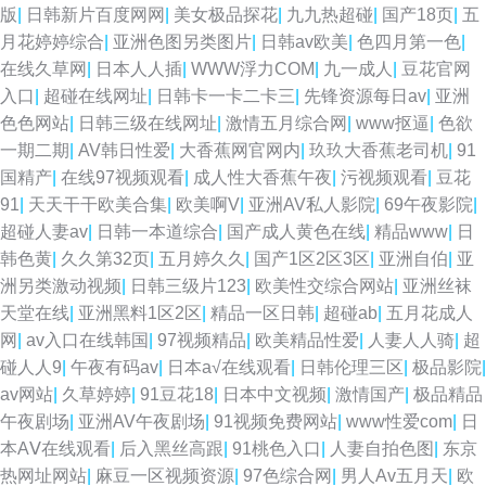
版
|
日韩新片百度网网
|
美女极品探花
|
九九热超碰
|
国产18页
|
五
月花婷婷综合
|
亚洲色图另类图片
|
日韩av欧美
|
色四月第一色
|
在线久草网
|
日本人人插
|
WWW浮力COM
|
九一成人
|
豆花官网
入口
|
超碰在线网址
|
日韩卡一卡二卡三
|
先锋资源每日av
|
亚洲
色色网站
|
日韩三级在线网址
|
激情五月综合网
|
www抠逼
|
色欲
一期二期
|
AV韩日性爱
|
大香蕉网官网内
|
玖玖大香蕉老司机
|
91
国精产
|
在线97视频观看
|
成人性大香蕉午夜
|
污视频观看
|
豆花
91
|
天天干干欧美合集
|
欧美啊V
|
亚洲AV私人影院
|
69午夜影院
|
超碰人妻av
|
日韩一本道综合
|
国产成人黄色在线
|
精品www
|
日
韩色黄
|
久久第32页
|
五月婷久久
|
国产1区2区3区
|
亚洲自伯
|
亚
洲另类激动视频
|
日韩三级片123
|
欧美性交综合网站
|
亚洲丝袜
天堂在线
|
亚洲黑料1区2区
|
精品一区日韩
|
超碰ab
|
五月花成人
网
|
av入口在线韩国
|
97视频精品
|
欧美精品性爱
|
人妻人人骑
|
超
碰人人9
|
午夜有码av
|
日本a√在线观看
|
日韩伦理三区
|
极品影院
|
av网站
|
久草婷婷
|
91豆花18
|
日本中文视频
|
激情国产
|
极品精品
午夜剧场
|
亚洲AV午夜剧场
|
91视频免费网站
|
www性爱com
|
日
本AⅤ在线观看
|
后入黑丝高跟
|
91桃色入口
|
人妻自拍色图
|
东京
热网址网站
|
麻豆一区视频资源
|
97色综合网
|
男人Av五月天
|
欧